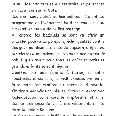
réuni des habitant·es du territoire et personnes
en vacances sur la Côte.
Sourires, convivialité et bienveillance étaient au
programme et l’événement haut en couleur a su
rassembler autour de ce lieu partage.
À l’entrée, les badauds se sont vu offrir un
bracelet pourvu de pompons, échangeables contre
des gourmandises : cornets de popcorn, crêpes ou
tartelettes aux abricots, cuites sur place au feu de
bois. Il y en avait pour tous les goûts et petits et
grands enfants se sont régalés.
Guidé.es par une femme à barbe, et entre
spectacles et concert, les visiteur.euses ont pu se
faire maquiller, profiter du carrousel à pédale,
s’initier à des vélos atypiques, dcouvrir l’exposition
Kaleïdoscope, ou encore le Frip’Gratis, et ainsi
donner une seconde vie à des vêtements chinés
dans la salle à Koulisse.
La Kermesse marque le début de la pause estivale